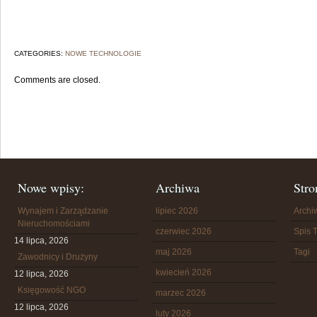
CATEGORIES:
NOWE TECHNOLOGIE
Comments are closed.
Nowe wpisy:
Archiwa
Stro
Wynajem i Zarządzanie
lipiec 2026
Arch
Nieruchomościami
czerwiec 2026
Spis T
14 lipca, 2026
maj 2026
Tagi
Zawodnicy i Drużyny
kwiecień 2026
12 lipca, 2026
Księgowość NGO
marzec 2026
12 lipca, 2026
luty 2026