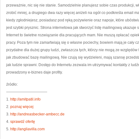
przeważnie, nic się nie stanie. Samodzielnie planujesz sobie czas produkcji,
zrobić mniej, a drugiego dwa razy więcej aniżeli na ogół co podkreśla email m
kiedy zgłodniejesz, posiadasz pod ręką pożywienie oraz napoje, które ubóstwia
jest szybki prysznic. Strona internetowa jak stworzyć listę mailingową ukazuj
Internet to świetne rozwiązanie dla pracujących mam. Nie muszą opłacać opiek
pracy. Poza tym nie zamartwiają się o własne pociechy, bowiem mają je cały c
przydatne dla dużej grupy ludzi, zwłaszcza tych, którzy nie mogą ze względów
jak zbudować bazę mailingową. Nie czują się wydzieleni, mają szansę przedst
jak ludzie sprawni. Dostęp do Internetu zezwala im utrzymywać kontakty z ludźmi
prowadzony e-biznes daje profity.
źródło:
———————————
1.
http://amitpatil.info
2.
poznaj więcej
3.
http://andreasbecker-ambecc.de
4.
sprawdź ofertę
5.
http://angliavilla.com