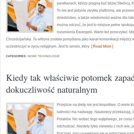
parafianach, którzy pragną być bliżej Stwórcy, 
To nie jest jedynie zwykła platforma, ale przewo
dziedzictwo, a także wiadomości ważne dla loka
można odczuć, że jest to miejsce pełne spokoj
rozumienia Ewangelii. Warto też przeczytać: Mo
Chrześcijańska. Ta witryna została pomyślana jako kanał komunikacji między w
uczestniczyć w życiu religijnym. Jest to serwis, który
[ Read More ]
CATEGORIES:
NOWE TECHNOLOGIE
Kiedy tak właściwie potomek zapa
dokuczliwość naturalnym
Przejście na dietę nie jest kłopotliwe. O wiele t
ludności ma nadwagę. Naukowcy przekazują, ż
Polaków. Nic wobec tego wątpliwego, że coraz t
odchudzać. Niestety tylko niewielu z nich wie, j
fizycznej, inni uzupełniają się w ogłaszane 