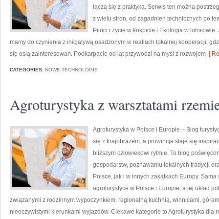
łączą się z praktyką. Serwis ten można postrze
z wielu stron, od zagadnień technicznych po t
Piloci i życie w kokpicie i Ekologia w lotnictwie
mamy do czynienia z inicjatywą osadzonym w realiach lokalnej kooperacji, gdzie
się osią zainteresowań. Podkarpacie od lat przywodzi na myśl z rozwojem
[ Re
CATEGORIES:
NOWE TECHNOLOGIE
Agroturystyka z warsztatami rzemi
Agroturystyka w Polsce i Europie – Blog turyst
się z krajobrazem, a prowincja staje się inspir
bliższym człowiekowi rytmie. To blog poświęco
gospodarstw, poznawaniu lokalnych tradycji o
Polsce, jak i w innych zakątkach Europy. Sama 
agroturystyce w Polsce i Europie, a jej układ 
związanymi z rodzinnym wypoczynkiem, regionalną kuchnią, winnicami, góram
nieoczywistymi kierunkami wyjazdów. Ciekawe kategorie to Agroturystyka dla ro