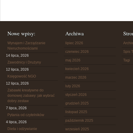
Nowe wpisy:
Archiwa
Stro
Wynajem i Zarządzanie
lipiec 2026
Arch
Nieruchomościami
czerwiec 2026
Spis T
14 lipca, 2026
maj 2026
Tagi
Zawodnicy i Drużyny
kwiecień 2026
12 lipca, 2026
Księgowość NGO
marzec 2026
12 lipca, 2026
luty 2026
Zabawki kreatywne do
styczeń 2026
domowej zabawy: jak wybrać
dobry zestaw
grudzień 2025
7 lipca, 2026
listopad 2025
Pytania od czytelników
październik 2025
4 lipca, 2026
Dieta i odżywianie
wrzesień 2025