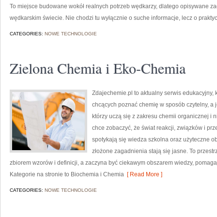
To miejsce budowane wokół realnych potrzeb wędkarzy, dlatego opisywane 
wędkarskim świecie. Nie chodzi tu wyłącznie o suche informacje, lecz o prakt
CATEGORIES:
NOWE TECHNOLOGIE
Zielona Chemia i Eko-Chemia
Zdajechemie.pl to aktualny serwis edukacyjny, 
chcących poznać chemię w sposób czytelny, a j
którzy uczą się z zakresu chemii organicznej i 
chce zobaczyć, że świat reakcji, związków i prz
spotykają się wiedza szkolna oraz użyteczne ob
złożone zagadnienia stają się jasne. To przestr
zbiorem wzorów i definicji, a zaczyna być ciekawym obszarem wiedzy, pomagaj
Kategorie na stronie to Biochemia i Chemia
[ Read More ]
CATEGORIES:
NOWE TECHNOLOGIE