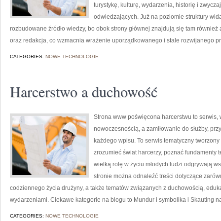
turystykę, kulturę, wydarzenia, historię i zwy
odwiedzających. Już na poziomie struktury wida
rozbudowane źródło wiedzy, bo obok strony głównej znajdują się tam również ar
oraz redakcja, co wzmacnia wrażenie uporządkowanego i stale rozwijanego p
CATEGORIES:
NOWE TECHNOLOGIE
Harcerstwo a duchowość
Strona www poświęcona harcerstwu to serwis, w 
nowoczesnością, a zamiłowanie do służby, prz
każdego wpisu. To serwis tematyczny tworzony z
zrozumieć świat harcerzy, poznać fundamenty t
wielką rolę w życiu młodych ludzi odgrywają w
stronie można odnaleźć treści dotyczące zarówn
codziennego życia drużyny, a także tematów związanych z duchowością, eduka
wydarzeniami. Ciekawe kategorie na blogu to Mundur i symbolika i Skauting na
CATEGORIES:
NOWE TECHNOLOGIE