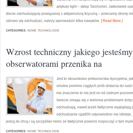
artykuły light – sklep Tarchomin. Jakkolwiek su
diecie odchudzającej powiązanej z aktywnością fizyczną – polecamy stronę i
zdrowo się odchudzać, należy wprowadzić kilka nawyków
[ Read More ]
CATEGORIES:
NOWE TECHNOLOGIE
Wzrost techniczny jakiego jesteśmy
obserwatorami przenika na
Jest to stosunkowo prekursorska dyscyplina, jak
smutne pomimo ciągłych prób dotarcia do ludzi
ma znaczenie to nie jest on od żadnym pozorem
świecie zmaga się z wieloma problemami dotyczą
odchudzają, nawet jeżeli faktycznie wyglądają ju
odchudzanie cga800 odpowiednio nie istnieje, b
jedzą ile chcą i są szczęśliwi mimo że faktycznie powinni rozpocząć o tym myśl
CATEGORIES:
NOWE TECHNOLOGIE