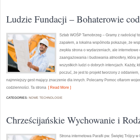
Ludzie Fundacji – Bohaterowie cod
Sztab WOŚP Tarnobrzeg – Gramy z radością! to 
zapałem, a lokalna wspólnota pokazuje, że wspó
zwykła strona o wydarzeniach, ale internetowe
zaangażowania i budowania atmosfery, która 
wszystkich ludzi o dobrych intencjach. Każdy, kt
poczuć, że jest to projekt tworzony z oddaniem, 
najmniejszy gest mający znaczenie dla innych. Polecamy Pomoc ofiarom wojen 
codzienności. Ta strona
[ Read More ]
CATEGORIES:
NOWE TECHNOLOGIE
Chrześcijańskie Wychowanie i Rod
Strona internetowa Parafii pw. Świętej Trójcy w