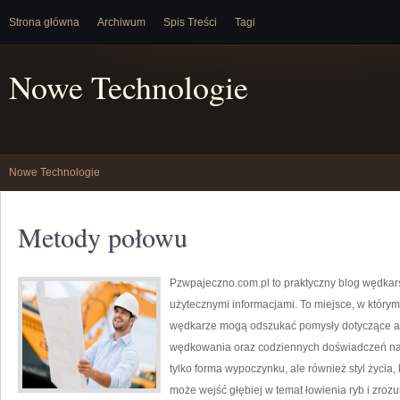
Strona główna
Archiwum
Spis Treści
Tagi
Nowe Technologie
Nowe Technologie
Metody połowu
Pzwpajeczno.com.pl to praktyczny blog wędkars
użytecznymi informacjami. To miejsce, w któr
wędkarze mogą odszukać pomysły dotyczące ak
wędkowania oraz codziennych doświadczeń nad
tylko forma wypoczynku, ale również styl życia,
może wejść głębiej w temat łowienia ryb i zrozu