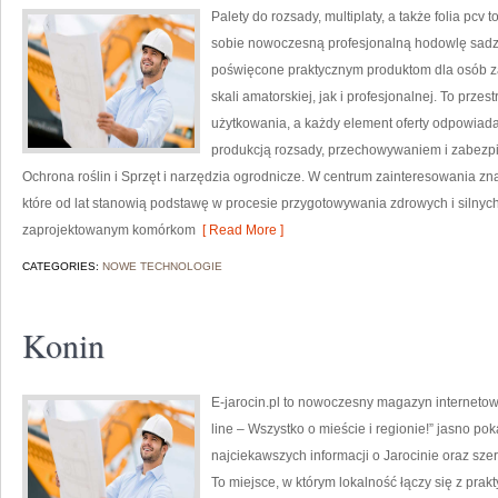
Palety do rozsady, multiplaty, a także folia pcv
sobie nowoczesną profesjonalną hodowlę sadzo
poświęcone praktycznym produktom dla osób z
skali amatorskiej, jak i profesjonalnej. To przes
użytkowania, a każdy element oferty odpowiad
produkcją rozsady, przechowywaniem i zabezpi
Ochrona roślin i Sprzęt i narzędzia ogrodnicze. W centrum zainteresowania zn
które od lat stanowią podstawę w procesie przygotowywania zdrowych i silny
zaprojektowanym komórkom
[ Read More ]
CATEGORIES:
NOWE TECHNOLOGIE
Konin
E-jarocin.pl to nowoczesny magazyn internetowy
line – Wszystko o mieście i regionie!” jasno po
najciekawszych informacji o Jarocinie oraz szer
To miejsce, w którym lokalność łączy się z pra