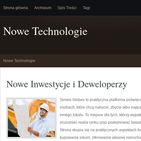
Strona główna
Archiwum
Spis Treści
Tagi
Nowe Technologie
Nowe Technologie
Nowe Inwestycje i Deweloperzy
Serwis Globex to praktyczna platforma poświęc
osobach, które chcą nabycie, zbycie albo najęc
innego lokalu. To miejsce dla tych, którzy wypa
zrozumieć realia rynku oraz podejmować świa
Strona skupia się na praktycznych aspektach t
kupowanie lokum, oferowanie własnej nierucho