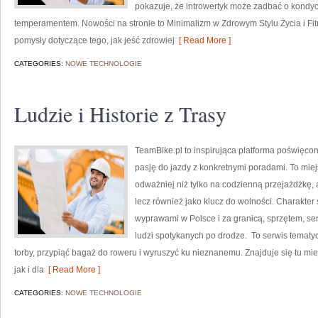
pokazuje, że introwertyk może zadbać o kondyc
temperamentem. Nowości na stronie to Minimalizm w Zdrowym Stylu Życia i F
pomysły dotyczące tego, jak jeść zdrowiej
[ Read More ]
CATEGORIES:
NOWE TECHNOLOGIE
Ludzie i Historie z Trasy
TeamBike.pl to inspirująca platforma poświęc
pasję do jazdy z konkretnymi poradami. To miej
odważniej niż tylko na codzienną przejażdżkę, a
lecz również jako klucz do wolności. Charakter
wyprawami w Polsce i za granicą, sprzętem, ser
ludzi spotykanych po drodze. To serwis tematyc
torby, przypiąć bagaż do roweru i wyruszyć ku nieznanemu. Znajduje się tu mie
jak i dla
[ Read More ]
CATEGORIES:
NOWE TECHNOLOGIE