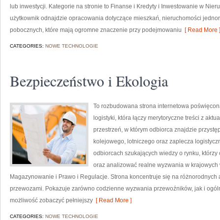
lub inwestycji. Kategorie na stronie to Finanse i Kredyty i Inwestowanie w Ni
użytkownik odnajdzie opracowania dotyczące mieszkań, nieruchomości jednoro
pobocznych, które mają ogromne znaczenie przy podejmowaniu
[ Read More 
CATEGORIES:
NOWE TECHNOLOGIE
Bezpieczeństwo i Ekologia
To rozbudowana strona internetowa poświęcona
logistyki, która łączy merytoryczne treści z akt
przestrzeń, w którym odbiorca znajdzie przystę
kolejowego, lotniczego oraz zaplecza logistycz
odbiorcach szukających wiedzy o rynku, którzy
oraz analizować realne wyzwania w krajowych w
Magazynowanie i Prawo i Regulacje. Strona koncentruje się na różnorodnych
przewozami. Pokazuje zarówno codzienne wyzwania przewoźników, jak i ogóln
możliwość zobaczyć pełniejszy
[ Read More ]
CATEGORIES:
NOWE TECHNOLOGIE