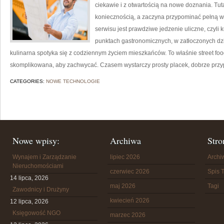
ciekawie i z otwartością na nowe doznania. Tut
koniecznością, a zaczyna przypominać pełną
serwisu jest prawdziwe jedzenie uliczne, czyli k
punktach gastronomicznych, w zatłoczonych dzie
kulinarna spotyka się z codziennym życiem mieszkańców. To właśnie street foo
skomplikowana, aby zachwycać. Czasem wystarczy prosty placek, dobrze prz
CATEGORIES:
NOWE TECHNOLOGIE
Nowe wpisy:
Archiwa
Stro
Wynajem i Zarządzanie
lipiec 2026
Arch
Nieruchomościami
czerwiec 2026
Spis T
14 lipca, 2026
maj 2026
Tagi
Zawodnicy i Drużyny
kwiecień 2026
12 lipca, 2026
Księgowość NGO
marzec 2026