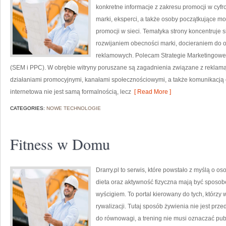
konkretne informacje z zakresu promocji w cyf
marki, eksperci, a także osoby początkujące m
promocji w sieci. Tematyka strony koncentruje
rozwijaniem obecności marki, docieraniem do 
reklamowych. Polecam Strategie Marketingowe
(SEM i PPC). W obrębie witryny poruszane są zagadnienia związane z reklamą 
działaniami promocyjnymi, kanałami społecznościowymi, a także komunikacją c
internetowa nie jest samą formalnością, lecz
[ Read More ]
CATEGORIES:
NOWE TECHNOLOGIE
Fitness w Domu
Drarry.pl to serwis, które powstało z myślą o o
dieta oraz aktywność fizyczna mają być sposo
wyścigiem. To portal kierowany do tych, którzy
rywalizacji. Tutaj sposób żywienia nie jest prz
do równowagi, a trening nie musi oznaczać pub