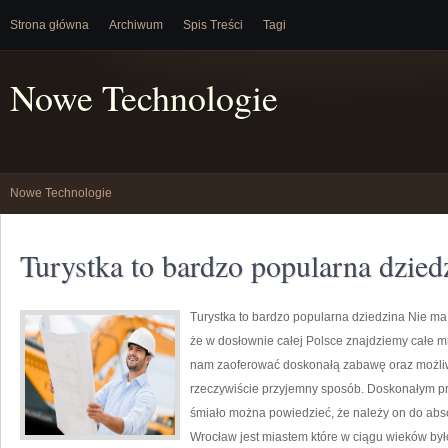
Strona główna
Archiwum
Spis Treści
Tagi
Nowe Technologie
Nowe Technologie
Turystka to bardzo popularna dzied
Turystka to bardzo popularna dziedzina Nie ma 
że w dosłownie całej Polsce znajdziemy całe 
nam zaoferować doskonałą zabawę oraz możli
rzeczywiście przyjemny sposób. Doskonałym pr
śmiało można powiedzieć, że należy on do abso
Wrocław jest miastem które w ciągu wieków był