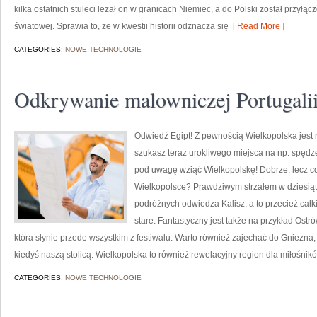
kilka ostatnich stuleci leżał on w granicach Niemiec, a do Polski został przyłą
światowej. Sprawia to, że w kwestii historii odznacza się
[ Read More ]
CATEGORIES:
NOWE TECHNOLOGIE
Odkrywanie malowniczej Portugali
Odwiedź Egipt! Z pewnością Wielkopolska jest 
szukasz teraz urokliwego miejsca na np. spędz
pod uwagę wziąć Wielkopolskę! Dobrze, lecz c
Wielkopolsce? Prawdziwym strzałem w dziesiątk
podróżnych odwiedza Kalisz, a to przecież całk
stare. Fantastyczny jest także na przykład Ostr
która słynie przede wszystkim z festiwalu. Warto również zajechać do Gniezna, k
kiedyś naszą stolicą. Wielkopolska to również rewelacyjny region dla miłośnikó
CATEGORIES:
NOWE TECHNOLOGIE