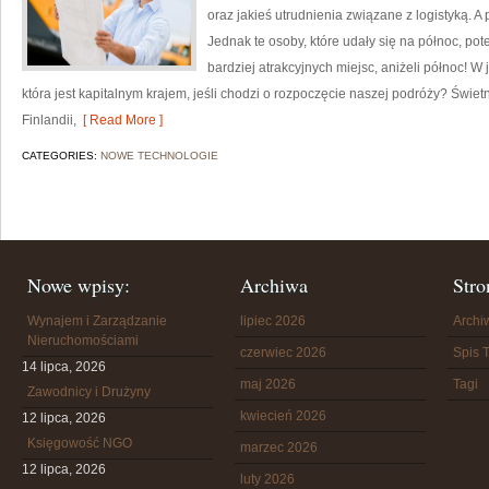
oraz jakieś utrudnienia związane z logistyką. 
Jednak te osoby, które udały się na północ, p
bardziej atrakcyjnych miejsc, aniżeli północ! W
która jest kapitalnym krajem, jeśli chodzi o rozpoczęcie naszej podróży? Świetn
Finlandii,
[ Read More ]
CATEGORIES:
NOWE TECHNOLOGIE
Nowe wpisy:
Archiwa
Stro
Wynajem i Zarządzanie
lipiec 2026
Arch
Nieruchomościami
czerwiec 2026
Spis T
14 lipca, 2026
maj 2026
Tagi
Zawodnicy i Drużyny
kwiecień 2026
12 lipca, 2026
Księgowość NGO
marzec 2026
12 lipca, 2026
luty 2026