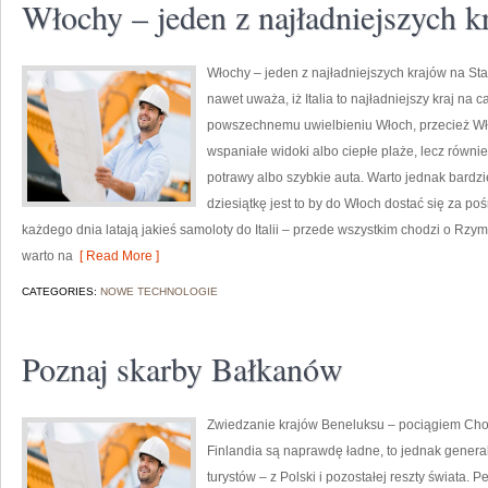
Włochy – jeden z najładniejszych 
Włochy – jeden z najładniejszych krajów na S
nawet uważa, iż Italia to najładniejszy kraj na 
powszechnemu uwielbieniu Włoch, przecież Wło
wspaniałe widoki albo ciepłe plaże, lecz równi
potrawy albo szybkie auta. Warto jednak bardzi
dziesiątkę jest to by do Włoch dostać się za poś
każdego dnia latają jakieś samoloty do Italii – przede wszystkim chodzi o Rzy
warto na
[ Read More ]
CATEGORIES:
NOWE TECHNOLOGIE
Poznaj skarby Bałkanów
Zwiedzanie krajów Beneluksu – pociągiem Choć 
Finlandia są naprawdę ładne, to jednak genera
turystów – z Polski i pozostałej reszty świata.