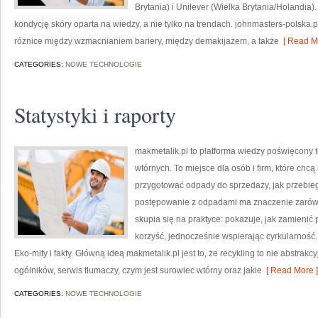
Brytania) i Unilever (Wielka Brytania/Holandia
kondycję skóry oparta na wiedzy, a nie tylko na trendach. johnmasters-polska
różnice między wzmacnianiem bariery, między demakijażem, a także
[ Read Mo
CATEGORIES:
NOWE TECHNOLOGIE
Statystyki i raporty
makmetalik.pl to platforma wiedzy poświęcony
wtórnych. To miejsce dla osób i firm, które chcą 
przygotować odpady do sprzedaży, jak przebie
postępowanie z odpadami ma znaczenie zarówno 
skupia się na praktyce: pokazuje, jak zamienić
korzyść, jednocześnie wspierając cyrkularność. 
Eko-mity i fakty. Główną ideą makmetalik.pl jest to, że recykling to nie abstrak
ogólników, serwis tłumaczy, czym jest surowiec wtórny oraz jakie
[ Read More ]
CATEGORIES:
NOWE TECHNOLOGIE