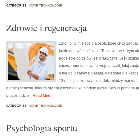
CATEGORIES:
NOWE TECHNOLOGIE
Zdrowie i regeneracja
12ton.pl to miejsce dla osób, które chcą zadbać
jazdę na dwóch kółkach. To serwis, w którym ak
podejście do celów jest praktyczne. Jeśli szu
chcesz uporządkować swoje nawyki, tutaj znaj
a nie do ideałów z plakatu. Kategorie dla każd
12ton.pl jest zdrowy rozsądek: między marzeni
a pracą tlenową, między stylem jedzenia a komfortem głowy. Serwis pomaga pa
proces, gdzie
[ Read More ]
CATEGORIES:
NOWE TECHNOLOGIE
Psychologia sportu