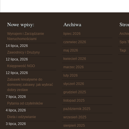
Nowe wpisy:
Archiwa
Stro
Wynajem i Zarządzanie
lipiec 2026
Arch
Nieruchomościami
czerwiec 2026
Spis T
14 lipca, 2026
maj 2026
Tagi
Zawodnicy i Drużyny
kwiecień 2026
12 lipca, 2026
Księgowość NGO
marzec 2026
12 lipca, 2026
luty 2026
Zabawki kreatywne do
styczeń 2026
domowej zabawy: jak wybrać
dobry zestaw
grudzień 2025
7 lipca, 2026
listopad 2025
Pytania od czytelników
październik 2025
4 lipca, 2026
Dieta i odżywianie
wrzesień 2025
3 lipca, 2026
sierpień 2025