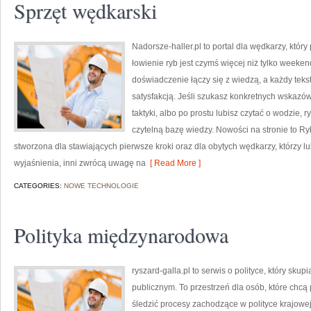
Sprzęt wędkarski
Nadorsze-haller.pl to portal dla wędkarzy, który
łowienie ryb jest czymś więcej niż tylko week
doświadczenie łączy się z wiedzą, a każdy teks
satysfakcją. Jeśli szukasz konkretnych wskaz
taktyki, albo po prostu lubisz czytać o wodzie, 
czytelną bazę wiedzy. Nowości na stronie to Ry
stworzona dla stawiających pierwsze kroki oraz dla obytych wędkarzy, którzy lu
wyjaśnienia, inni zwrócą uwagę na
[ Read More ]
CATEGORIES:
NOWE TECHNOLOGIE
Polityka międzynarodowa
ryszard-galla.pl to serwis o polityce, który sk
publicznym. To przestrzeń dla osób, które ch
śledzić procesy zachodzące w polityce krajowe