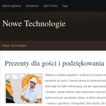
Strona główna
Archiwum
Spis Treści
Tagi
Nowe Technologie
Nowe Technologie
Prezenty dla gości i podziękowania
Witamy w atelier papeterii, w której uroczysta 
wysłanej do gości. Nasza strona to centrum pro
ślub były nie tylko informacją, ale też zapowi
i dodatki, dzięki którym cała ceremonia oraz pr
rodzinnych po wizytówki miejsc, a także akceso
– suknie i garnitury i Fotografia i film ślubny. W