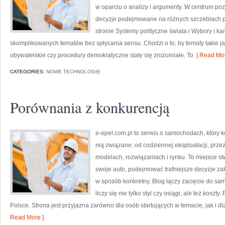
w oparciu o analizy i argumenty. W centrum pozo
decyzje podejmowane na różnych szczeblach p
stronie Systemy polityczne świata i Wybory i k
skomplikowanych tematów bez spłycania sensu. Chodzi o to, by tematy takie 
obywatelskie czy procedury demokratyczne stały się zrozumiałe. To
[ Read Mor
CATEGORIES:
NOWE TECHNOLOGIE
Porównania z konkurencją
e-opel.com.pl to serwis o samochodach, który k
nią związane: od codziennej eksploatacji, prze
modelach, rozwiązaniach i rynku. To miejsce s
swoje auto, podejmować trafniejsze decyzje za
w sposób konkretny. Blog łączy zacięcie do sa
liczy się nie tylko styl czy osiągi, ale też koszt
Polsce. Strona jest przyjazna zarówno dla osób startujących w temacie, jak i 
Read More ]