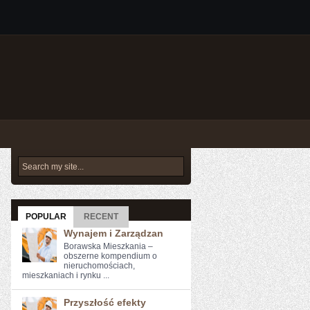
POPULAR
RECENT
Wynajem i Zarządzan
Borawska Mieszkania –
obszerne kompendium o
nieruchomościach,
mieszkaniach i rynku ...
Przyszłość efekty