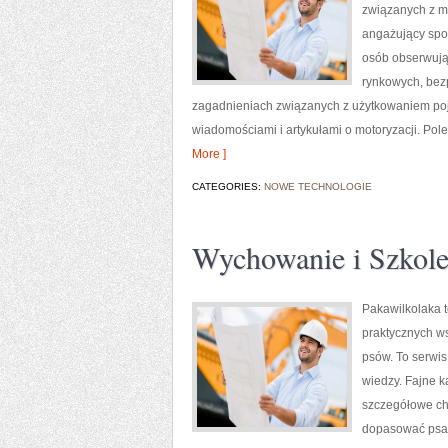
związanych z mo
angażujący spos
osób obserwując
rynkowych, bezp
zagadnieniach związanych z użytkowaniem pojazd
wiadomościami i artykułami o motoryzacji. Pole
More ]
CATEGORIES:
NOWE TECHNOLOGIE
Wychowanie i Szkole
Pakawilkolaka t
praktycznych ws
psów. To serwi
wiedzy. Fajne k
szczegółowe cha
dopasować psa d