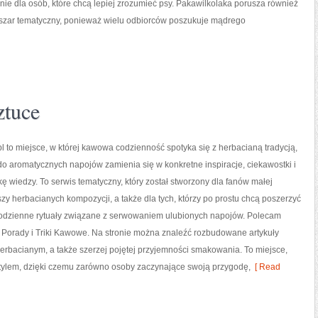
e dla osób, które chcą lepiej zrozumieć psy. Pakawilkolaka porusza również
szar tematyczny, ponieważ wielu odbiorców poszukuje mądrego
ztuce
 to miejsce, w której kawowa codzienność spotyka się z herbacianą tradycją,
o aromatycznych napojów zamienia się w konkretne inspiracje, ciekawostki i
 wiedzy. To serwis tematyczny, który został stworzony dla fanów małej
zy herbacianych kompozycji, a także dla tych, którzy po prostu chcą poszerzyć
odzienne rytuały związane z serwowaniem ulubionych napojów. Polecam
 Porady i Triki Kawowe. Na stronie można znaleźć rozbudowane artykuły
bacianym, a także szerzej pojętej przyjemności smakowania. To miejsce,
stylem, dzięki czemu zarówno osoby zaczynające swoją przygodę,
[ Read