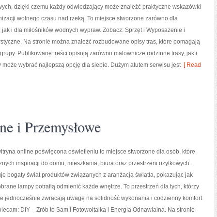
ych, dzięki czemu każdy odwiedzający może znaleźć praktyczne wskazówki
nizacji wolnego czasu nad rzeką. To miejsce stworzone zarówno dla
 jak i dla miłośników wodnych wypraw. Zobacz: Sprzęt i Wyposażenie i
ystyczne. Na stronie można znaleźć rozbudowane opisy tras, które pomagają
upy. Publikowane treści opisują zarówno malownicze rodzinne trasy, jak i
dy może wybrać najlepszą opcję dla siebie. Dużym atutem serwisu jest
[ Read
zne i Przemysłowe
itryna online poświęcona oświetleniu to miejsce stworzone dla osób, które
znych inspiracji do domu, mieszkania, biura oraz przestrzeni użytkowych.
je bogaty świat produktów związanych z aranżacją światła, pokazując jak
rane lampy potrafią odmienić każde wnętrze. To przestrzeń dla tych, którzy
le jednocześnie zwracają uwagę na solidność wykonania i codzienny komfort
lecam: DIY – Zrób to Sam i Fotowoltaika i Energia Odnawialna. Na stronie