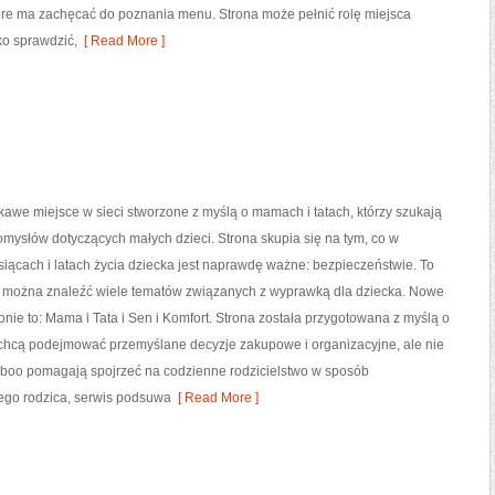
 które ma zachęcać do poznania menu. Strona może pełnić rolę miejsca
ko sprawdzić,
[ Read More ]
kawe miejsce w sieci stworzone z myślą o mamach i tatach, którzy szukają
omysłów dotyczących małych dzieci. Strona skupia się na tym, co w
iącach i latach życia dziecka jest naprawdę ważne: bezpieczeństwie. To
ym można znaleźć wiele tematów związanych z wyprawką dla dziecka. Nowe
ronie to: Mama i Tata i Sen i Komfort. Strona została przygotowana z myślą o
 chcą podejmować przemyślane decyzje zakupowe i organizacyjne, ale nie
laboo pomagają spojrzeć na codzienne rodzicielstwo w sposób
ego rodzica, serwis podsuwa
[ Read More ]