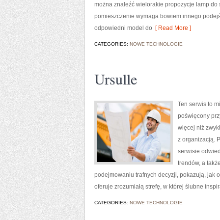
można znaleźć wielorakie propozycje lamp do sa
pomieszczenie wymaga bowiem innego podejśc
odpowiedni model do
[ Read More ]
CATEGORIES:
NOWE TECHNOLOGIE
Ursulle
Ten serwis to m
poświęcony przy
więcej niż zwyk
z organizacją. 
serwisie odwied
trendów, a tak
podejmowaniu trafnych decyzji, pokazują, jak 
oferuje zrozumiałą strefę, w której ślubne insp
CATEGORIES:
NOWE TECHNOLOGIE