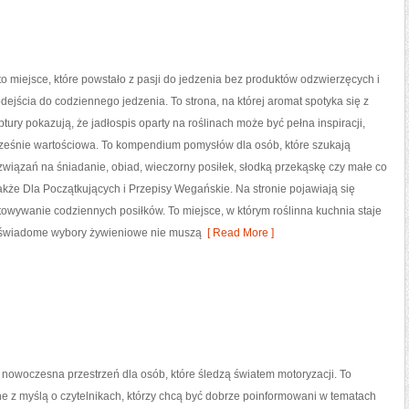
miejsce, które powstało z pasji do jedzenia bez produktów odzwierzęcych i
jścia do codziennego jedzenia. To strona, na której aromat spotyka się z
ptury pokazują, że jadłospis oparty na roślinach może być pełna inspiracji,
cześnie wartościowa. To kompendium pomysłów dla osób, które szukają
wiązań na śniadanie, obiad, wieczorny posiłek, słodką przekąskę czy małe co
akże Dla Początkujących i Przepisy Wegańskie. Na stronie pojawiają się
otowywanie codziennych posiłków. To miejsce, w którym roślinna kuchnia staje
e świadome wybory żywieniowe nie muszą
[ Read More ]
 nowoczesna przestrzeń dla osób, które śledzą światem motoryzacji. To
e z myślą o czytelnikach, którzy chcą być dobrze poinformowani w tematach