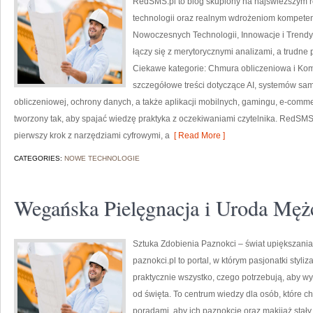
RedSMS.pl to blog skupiony na najświeższym r
technologii oraz realnym wdrożeniom kompeten
Nowoczesnych Technologii, Innowacje i Trendy 
łączy się z merytorycznymi analizami, a trudne
Ciekawe kategorie: Chmura obliczeniowa i Ko
szczegółowe treści dotyczące AI, systemów sam
obliczeniowej, ochrony danych, a także aplikacji mobilnych, gamingu, e-commerc
tworzony tak, aby spajać wiedzę praktyka z oczekiwaniami czytelnika. RedSMS.
pierwszy krok z narzędziami cyfrowymi, a
[ Read More ]
CATEGORIES:
NOWE TECHNOLOGIE
Wegańska Pielęgnacja i Uroda Męż
Sztuka Zdobienia Paznokci – świat upiększania
paznokci.pl to portal, w którym pasjonatki styl
praktycznie wszystko, czego potrzebują, aby wy
od święta. To centrum wiedzy dla osób, które c
poradami, aby ich paznokcie oraz makijaż stały