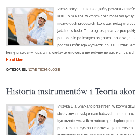
Mieszkańcy Lasu to blog, który powstał z miłoś
lasu. To miejsce, w którym gość może wsiąknąć 
niezwykłych procesach, które zachodzą w środo
jadalne w lesie. Ten blog jest pisany z perspek
porusza się po leśnych ostępach i obserwuje to
podczas krótkiego wycieczki do lasu. Dzięki t
formę prawdziwy, oparty na wiedzy terenowej, a nie jedynie na suchych danyc
Read More ]
CATEGORIES:
NOWE TECHNOLOGIE
Historia instrumentów i Teoria ak
Muzyka Dla Smyka to przestrzeń, w którym dźwię
stworzony z myślą o najmłodszych melomanach,
być przede wszystkim radością, a dopiero pot
produkcja muzyczna i Improwizacja muzyczna.