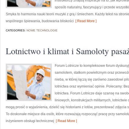
instruktorzy znajdą inspiracje na to, jak wpr
sposób naturalny, fascynujący i przede wszys
Smyka to harmonia nauki teorii muzyki z grą i śmiechem. Każdy tekst na stron
wspólnego śpiewania, budowania bliskości
[ Read More ]
CATEGORIES:
NOWE TECHNOLOGIE
Lotnictwo i klimat i Samoloty pasa
Forum Lotnicze to kompleksowe forum dyskusyj
samolotem, statkom powietrznym oraz przewoźni
nieba, w której łączą się zarówno zawodowi pilo
lotnictwa oraz wymieniać opinie. Polecamy: Bez
lotnictwa. Forum Lotnicze daje szansę na swo
liniowych, konstrukcjach militarnych, lotnictwie
mogą prosić o wyjaśnienia, dzielić się historiami z lotów, prezentować zdjęc
To doskonałe miejsce dla osób, które rozważają rozpocząć pracę przy samolota
inżynierem obsługi technicznej
[ Read More ]