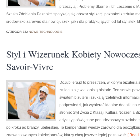
przeczytaj: Problemy Skórne i Ich Leczenie o Ma
Sztuka Zdobienia Paznokci spotykają się obszar stylizacji paznokci z sztuką m
środowisko zarówno dla nowicjuszek, jak i dla praktykujących od lat stylistek, 
CATEGORIES:
NOWE TECHNOLOGIE
Styl i Wizerunek Kobiety Nowoczes
Savoir-Vivre
DoJubilera.pl to przestrzeń, w którym biżuteria 
zmienia się w osobistą historię. Ten serwis pows
światem biżuterii i szukają rzetelnych informac
podpowiedzi, jak wybierać idealne dodatki na c
stronie: Styl Życia z Klasą i Kultura Noszenia 
artykuły poświęcone ponadczasowym ozdobom, 
po kroku po branży jubilerskiej. To kompendium wiedzy zarówno dla początkując
zaawansowanych kolekcjonerów, którzy chcą jeszcze lepiej poznawać
[ Read 