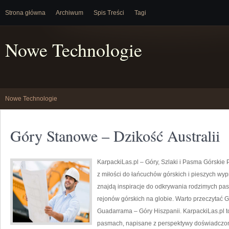
Strona główna
Archiwum
Spis Treści
Tagi
Nowe Technologie
Nowe Technologie
Góry Stanowe – Dzikość Australii
KarpackiLas.pl – Góry, Szlaki i Pasma Górskie Po
z miłości do łańcuchów górskich i pieszych wyp
znajdą inspiracje do odkrywania rodzimych pas
rejonów górskich na globie. Warto przeczytać Gó
Guadarrama – Góry Hiszpanii. KarpackiLas.pl t
pasmach, napisane z perspektywy doświadczone