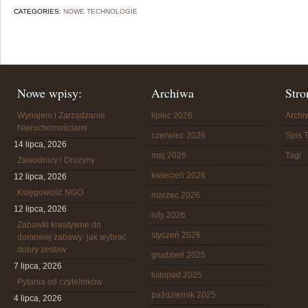
CATEGORIES:
NOWE TECHNOLOGIE
Nowe wpisy:
Archiwa
Stro
Wynajem i Zarządzanie
lipiec 2026
Arch
Nieruchomościami
czerwiec 2026
Spis T
14 lipca, 2026
maj 2026
Tagi
Zawodnicy i Drużyny
kwiecień 2026
12 lipca, 2026
Księgowość NGO
marzec 2026
12 lipca, 2026
luty 2026
Zabawki kreatywne do
styczeń 2026
domowej zabawy: jak wybrać
dobry zestaw
grudzień 2025
7 lipca, 2026
listopad 2025
Pytania od czytelników
październik 2025
4 lipca, 2026