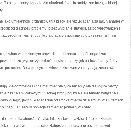
. To nie jest encyklopedia dla akademików – to praktyczna baza, w której
my.
ane jako umiejętność organizowania pracy, ale też układania zasad. Manager w
 kroku: od diagnozy problemu, przez wybranie strategii, aż po wprowadzenie
jest szczególnie ważne, gdy Twoja praca przypomina ścig z czasem, a firma
ęściej uwiera w codziennym prowadzeniu biznesu: zespół, organizacja,
powiadać, że „wystarczy chcieć”, serwis tłumaczy, jak budować ramy, żeby
anym procesem. Bo w praktyce to właśnie klarowne zasady dają zespołowi
ałają w e-commerce i chcą rozumieć nie tylko reklamy, ale też logikę marży.
anie z kanałami cyfrowymi. Z jednej strony pojawiają się tematy związane z
cesów i tego, jak poukładać firmę od środka między działami. W wielu firmach
 spójności. Ten serwis pomaga zamieniać pomysły w wynik.
ie jako „miła atmosfera”, tylko jako zestaw nawyków, które codziennie
ak kultura wpływa na odpowiedzialność oraz dlaczego bez niej nawet