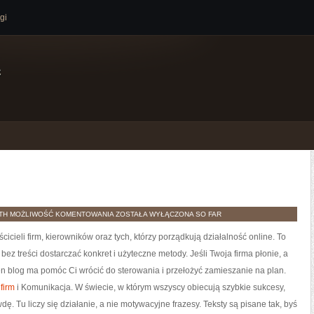
gi
e
KOMUNIKACJA
TH
MOŻLIWOŚĆ KOMENTOWANIA
ZOSTAŁA WYŁĄCZONA
SO FAR
cieli firm, kierowników oraz tych, którzy porządkują działalność online. To
ez treści dostarczać konkret i użyteczne metody. Jeśli Twoja firma płonie, a
ten blog ma pomóc Ci wrócić do sterowania i przełożyć zamieszanie na plan.
firm
i Komunikacja. W świecie, w którym wszyscy obiecują szybkie sukcesy,
 Tu liczy się działanie, a nie motywacyjne frazesy. Teksty są pisane tak, byś