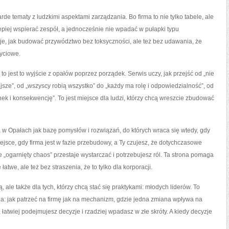
twarde tematy z ludzkimi aspektami zarządzania. Bo firma to nie tylko tabele, ale
piej wspierać zespół, a jednocześnie nie wpadać w pułapki typu
, jak budować przywództwo bez toksyczności, ale też bez udawania, że
życiowe.
to jest to wyjście z opałów poprzez porządek. Serwis uczy, jak przejść od „nie
jsze”, od „wszyscy robią wszystko” do „każdy ma rolę i odpowiedzialność”, od
ek i konsekwencję”. To jest miejsce dla ludzi, którzy chcą wreszcie zbudować
 w Opałach jak bazę pomysłów i rozwiązań, do których wraca się wtedy, gdy
jsce, gdy firma jest w fazie przebudowy, a Ty czujesz, że dotychczasowe
ogarnięty chaos” przestaje wystarczać i potrzebujesz ról. Ta strona pomaga
twe, ale też bez straszenia, że to tylko dla korporacji.
ale także dla tych, którzy chcą stać się praktykami: młodych liderów. To
ia: jak patrzeć na firmę jak na mechanizm, gdzie jedna zmiana wpływa na
 łatwiej podejmujesz decyzje i rzadziej wpadasz w złe skróty. A kiedy decyzje