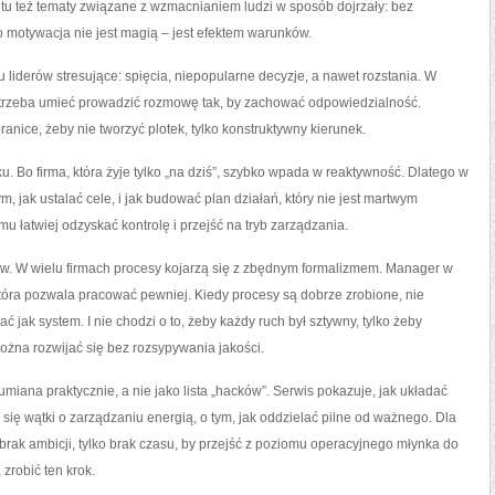
ę tu też tematy związane z wzmacnianiem ludzi w sposób dojrzały: bez
Bo motywacja nie jest magią – jest efektem warunków.
u liderów stresujące: spięcia, niepopularne decyzje, a nawet rozstania. W
 trzeba umieć prowadzić rozmowę tak, by zachować odpowiedzialność.
nice, żeby nie tworzyć plotek, tylko konstruktywny kierunek.
ku. Bo firma, która żyje tylko „na dziś”, szybko wpada w reaktywność. Dlatego w
tym, jak ustalać cele, i jak budować plan działań, który nie jest martwym
u łatwiej odzyskać kontrolę i przejść na tryb zarządzania.
dów. W wielu firmach procesy kojarzą się z zbędnym formalizmem. Manager w
która pozwala pracować pewniej. Kiedy procesy są dobrze zrobione, nie
ć jak system. I nie chodzi o to, żeby każdy ruch był sztywny, tylko żeby
ożna rozwijać się bez rozsypywania jakości.
iana praktycznie, a nie jako lista „hacków”. Serwis pokazuje, jak układać
 się wątki o zarządzaniu energią, o tym, jak oddzielać pilne od ważnego. Dla
brak ambicji, tylko brak czasu, by przejść z poziomu operacyjnego młynka do
zrobić ten krok.