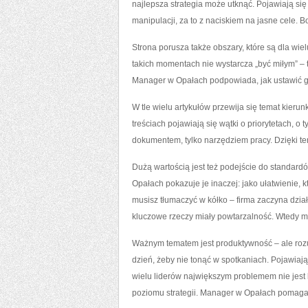
najlepsza strategia może utknąć. Pojawiają si
manipulacji, za to z naciskiem na jasne cele. 
Strona porusza także obszary, które są dla wiel
takich momentach nie wystarcza „być miłym” –
Manager w Opałach podpowiada, jak ustawić gra
W tle wielu artykułów przewija się temat kierun
treściach pojawiają się wątki o priorytetach, o 
dokumentem, tylko narzędziem pracy. Dzięki tem
Dużą wartością jest też podejście do standar
Opałach pokazuje je inaczej: jako ułatwienie, 
musisz tłumaczyć w kółko – firma zaczyna działa
kluczowe rzeczy miały powtarzalność. Wtedy m
Ważnym tematem jest produktywność – ale rozum
dzień, żeby nie tonąć w spotkaniach. Pojawiają
wielu liderów największym problemem nie jest 
poziomu strategii. Manager w Opałach pomaga 