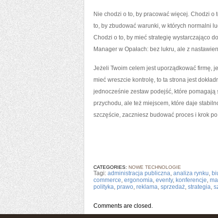
Nie chodzi o to, by pracować więcej. Chodzi o t
to, by zbudować warunki, w których normalni lud
Chodzi o to, by mieć strategię wystarczająco 
Manager w Opałach: bez lukru, ale z nastawie
Jeżeli Twoim celem jest uporządkować firmę, jeś
mieć wreszcie kontrolę, to ta strona jest dokładn
jednocześnie zestaw podejść, które pomagają s
przychodu, ale też miejscem, które daje stabil
szczęście, zaczniesz budować proces i krok po
CATEGORIES:
NOWE TECHNOLOGIE
Tagi:
administracja publiczna
,
analiza rynku
,
bi
commerce
,
ergonomia
,
eventy
,
konferencje
,
ma
polityka
,
prawo
,
reklama
,
sprzedaż
,
strategia
,
s
Comments are closed.