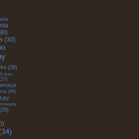
acja
nia
30)
a
(30)
wo
by
yka
(28)
6)
dzieci
27)
armacja
czny
(26)
)
gry
Innowacje
(28)
0)
(34)