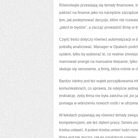
Równolegle przewijają się tematy finansowe, b
patrzeć na finanse jako na narzędzie zarządza
tym, jak podejmować decyzje, które nie rozwalą
„jakoś to będzie”, a zacząć prowadzić firmę w 
Część treści dotyczy również automatyzacji w b
potrafią analizować. Manager w Opałach podch
system, tylko by wybierać to, co realnie zmniej
marnowali energii na manualne klepanie, tylko s
skaluje się sensownie, a firmą, która rośnie w 
Bardzo istotny jest też wątek porządkowania i
komunikatorach, co sprawia, że odejście jedne
instrukcje, żeby firma nie była zależna od „bo 
pomaga w wdrożeniu nowych osób i w utrzymaniu
W tekstach pojawiają się również tematy związ
kompetencjami, ale też stylem pracy. Serwis poka
trzeba ustawić. A potem trzeba umieć ludzi rozw
firma jest tak mocna, jak jej najsłabsze ogniwo.