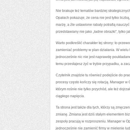
Nie brakuje też tematów bardziej strategicznyc
Opałach pokazuje, że cena nie jest tylko lic
marżę, a źle ustawione rabaty potrafią nauczyć 
przedstawiany nie jako „ładne obrazki”, tylko
Warto podkreślić charakter tej strony: to prze
zamieniać problemy w plan działania. W wielu f
jednocześnie nic nie jest naprawdę poukładane
temu przestajesz żyć w trybie przypadku, a zac
Czytelnik znajdzie tu również podejście do pra
procesy często kończy się rotacją. Manager w 
którym rośnie nie tylko przychód, ale też dojrza
ciągłego napięcia.
Ta strona jest także dla tych, którzy są zmęcze
zmianę. Zmiana jest dziś stałym elementem bizn
zespoły pracują w rozproszeniu. Manager w Op
jednocześnie nie zamienić firmy w mielenie lud