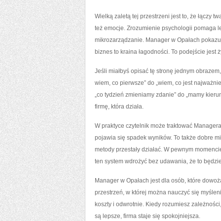
Wielką zaletą tej przestrzeni jest to, że łączy 
też emocje. Zrozumienie psychologii pomaga le
mikrozarządzanie. Manager w Opałach pokazuje
biznes to kraina łagodności. To podejście jest 
Jeśli miałbyś opisać tę stronę jednym obrazem, 
wiem, co pierwsze” do „wiem, co jest najważnie
„co tydzień zmieniamy zdanie” do „mamy kierun
firmę, która działa.
W praktyce czytelnik może traktować Managera
pojawia się spadek wyników. To także dobre mie
metody przestały działać. W pewnym momencie „
ten system wdrożyć bez udawania, że to będzie ła
Manager w Opałach jest dla osób, które dowożą, 
przestrzeń, w której można nauczyć się myślen
koszty i odwrotnie. Kiedy rozumiesz zależności,
są lepsze, firma staje się spokojniejsza.