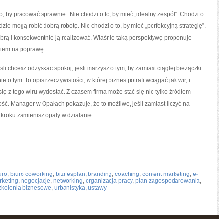
o, by pracować sprawniej. Nie chodzi o to, by mieć „idealny zespół”. Chodzi o
zie mogą robić dobrą robotę. Nie chodzi o to, by mieć „perfekcyjną strategię”.
dobrą i konsekwentnie ją realizować. Właśnie taką perspektywę proponuje
niem na poprawę.
li chcesz odzyskać spokój, jeśli marzysz o tym, by zamiast ciągłej bieżączki
ie o tym. To opis rzeczywistości, w której biznes potrafi wciągać jak wir, i
ię z tego wiru wydostać. Z czasem firma może stać się nie tylko źródłem
ność. Manager w Opałach pokazuje, że to możliwe, jeśli zamiast liczyć na
 kroku zamienisz opały w działanie.
uro
,
biuro coworking
,
biznesplan
,
branding
,
coaching
,
content marketing
,
e-
rketing
,
negocjacje
,
networking
,
organizacja pracy
,
plan zagospodarowania
,
zkolenia biznesowe
,
urbanistyka
,
ustawy