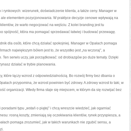
h i rynkowych: wizerunek, doświadczenie klienta, a także ceny. Manager w
zbą, ale elementem pozycjonowania. W praktyce decyzje cenowe wpływają na
klientów, że warto negocjować na wejściu. Z kolei branding jest tu
 jako spójność, która ma pomagać sprzedawać łatwiej i budować przewagę.
wodnik dla osób, które chcą działać spokojniej. Manager w Opałach pomaga
irmach największym bólem jest to, że wszystko jest „na wczoraj”, a
. Ten serwis uczy, jak porządkować: od drobiazgów po duże tematy. Dzięki
zynasz działać w trybie planowania.
cy, które łączy wzrost z odpowiedzialnością. Bo rozwój firmy bez dbania o
Opałach przypomina, że wzrost powinien być zdrowy. A zdrowy wzrost to taki, w
łość organizacji. Wtedy firma staje się miejscem, w którym da się rozwijać bez
ni poradami typu „wstań o piątej” i chcą wreszcie wiedzieć, jak ogarniać
esu: rosną koszty, zmieniają się oczekiwania klientów, rynek przyspiesza, a
ałach pomaga zrozumieć, jak w takich warunkach nie zgubić sensu, a
zi.