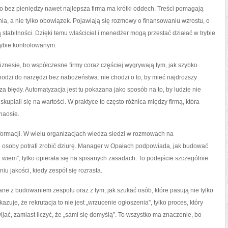
o bez pieniędzy nawet najlepsza firma ma krótki oddech. Treści pomagają
nia, a nie tylko obowiązek. Pojawiają się rozmowy o finansowaniu wzrostu, o
 stabilności. Dzięki temu właściciel i menedżer mogą przestać działać w trybie
trybie kontrolowanym.
iznesie, bo współczesne firmy coraz częściej wygrywają tym, jak szybko
odzi do narzędzi bez nabożeństwa: nie chodzi o to, by mieć najdroższy
sza błędy. Automatyzacja jest tu pokazana jako sposób na to, by ludzie nie
kupiali się na wartości. W praktyce to często różnica między firmą, która
chaosie.
nformacji. W wielu organizacjach wiedza siedzi w rozmowach na
j osoby potrafi zrobić dziurę. Manager w Opałach podpowiada, jak budować
ja wiem”, tylko opierała się na spisanych zasadach. To podejście szczególnie
 jakości, kiedy zespół się rozrasta.
ane z budowaniem zespołu oraz z tym, jak szukać osób, które pasują nie tylko
zuje, że rekrutacja to nie jest „wrzucenie ogłoszenia”, tylko proces, który
ijać, zamiast liczyć, że „sami się domyślą”. To wszystko ma znaczenie, bo