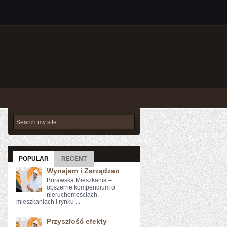
POPULAR
RECENT
Wynajem i Zarządzan
Borawska Mieszkania –
obszerne kompendium o
nieruchomościach,
mieszkaniach i rynku ...
Przyszłość efekty