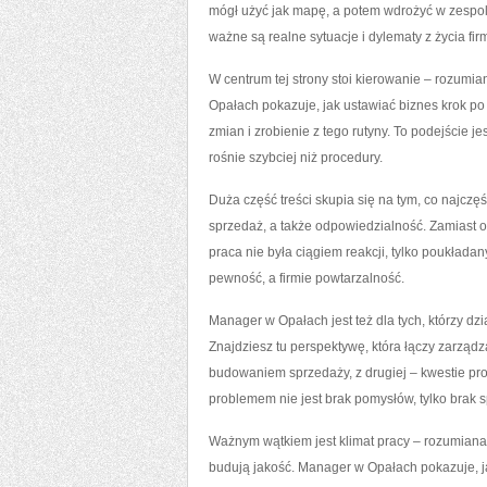
mógł użyć jak mapę, a potem wdrożyć w zespole
ważne są realne sytuacje i dylematy z życia fir
W centrum tej strony stoi kierowanie – rozumi
Opałach pokazuje, jak ustawiać biznes krok po
zmian i zrobienie z tego rutyny. To podejście 
rośnie szybciej niż procedury.
Duża część treści skupia się na tym, co najcz
sprzedaż, a także odpowiedzialność. Zamiast o
praca nie była ciągiem reakcji, tylko poukład
pewność, a firmie powtarzalność.
Manager w Opałach jest też dla tych, którzy dzi
Znajdziesz tu perspektywę, która łączy zarządz
budowaniem sprzedaży, z drugiej – kwestie pro
problemem nie jest brak pomysłów, tylko brak
Ważnym wątkiem jest klimat pracy – rozumiana n
budują jakość. Manager w Opałach pokazuje, j