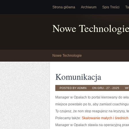
Strona główna
Archiwum
Spis Treści
Ta
Nowe Technologi
Nowe Technologie
Komunikacja
POSTED BY ADMIN
ON GRU - 27 - 2025
WI
Manager w Opałach to portal kierowany do właści
miejsce powstało po to, aby zamiast coachingu b
Ty czujesz, że non stop reagujesz na kryzysy, 
Polecamy także:
Skalowanie małych i średnich 
Manager w Opałach stawia na operacyjną prawdę.