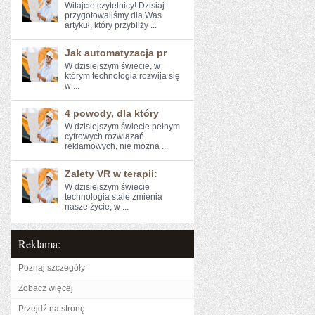
Witajcie ‍czytelnicy! Dzisiaj‍
przygotowaliśmy ⁢dla Was
artykuł, który przybliży‍ ...
Jak automatyzacja pr
W‍ dzisiejszym‍ świecie, w
którym ⁣technologia rozwija się
⁣w ...
4 powody, dla który
W dzisiejszym świecie pełnym
cyfrowych‌ rozwiązań
reklamowych, nie ​można ...
Zalety VR w terapii:
W dzisiejszym świecie
technologia stale zmienia
nasze⁤ życie, w ...
Reklama:
Poznaj szczegóły
Zobacz więcej
Przejdź na stronę