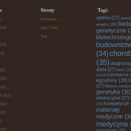
a
Strony
Tagi:
apteka
(27)
aranż
6
Archiwum
bada
wnętrz
(26)
2026
Spis Treści
genetyczne
(
biotechnologi
Tagi
budownict
2026
choro
(34)
026
(35)
diagnost
dieta
(27)
dom
(2
026
e-commerce
(
(24)
2025
egzaminy
(28)
f
(27)
fitness medy
2025
genetyka
(30
ik 2025
edukacyjne
(27)
korepetycje
(25)
2025
materiały
2025
medyczne
(3
5
medycyna
2025
mieszkanie
(26)